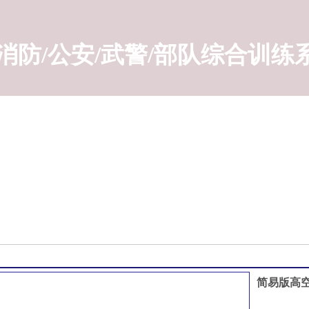
消防/公安/武警/部队综合
训练
简易版高