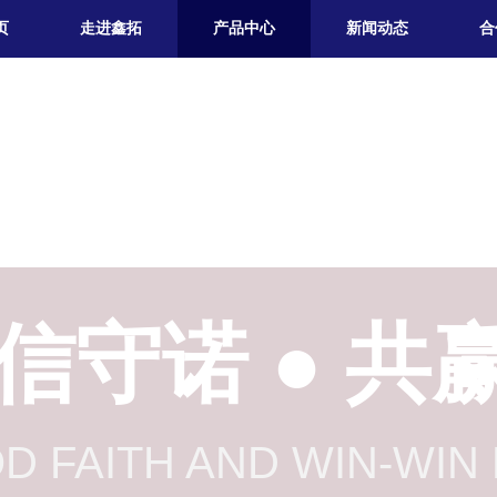
页
走进鑫拓
产品中心
新闻动态
合
信守诺
●
共
D FAITH
AND WIN-WIN